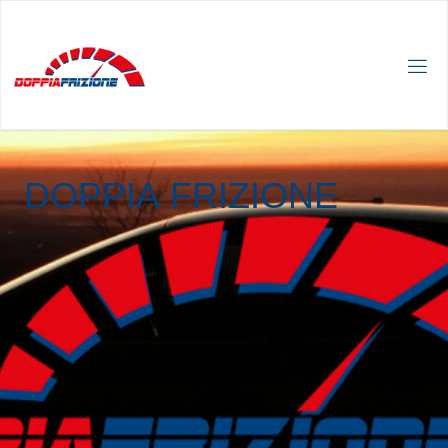
D
O
P
P
I
A
F
R
I
Z
I
O
N
E