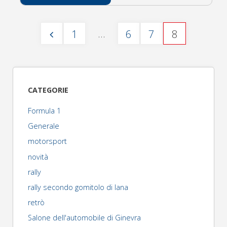
monza
…
1
6
7
8
rally
Paginazione
show
degli
(informazioni,piloti
CATEGORIE
e
articoli
Formula 1
ingresso)"
Generale
motorsport
novità
rally
rally secondo gomitolo di lana
retrò
Salone dell'automobile di Ginevra