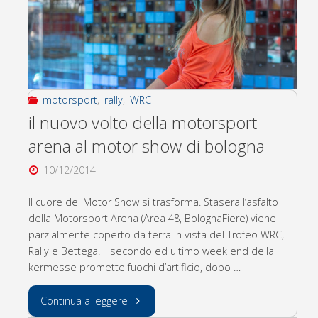
motorsport
,
rally
,
WRC
il nuovo volto della motorsport
arena al motor show di bologna
10/12/2014
Il cuore del Motor Show si trasforma. Stasera l’asfalto
della Motorsport Arena (Area 48, BolognaFiere) viene
parzialmente coperto da terra in vista del Trofeo WRC,
Rally e Bettega. Il secondo ed ultimo week end della
kermesse promette fuochi d’artificio, dopo …
"il
Continua a leggere