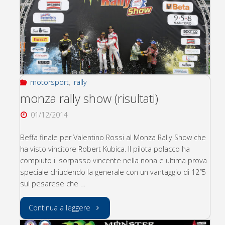
nuovo
volto
della
motorsport
motorsport
,
rally
arena
monza rally show (risultati)
01/12/2014
al
Beffa finale per Valentino Rossi al Monza Rally Show che
motor
ha visto vincitore Robert Kubica. Il pilota polacco ha
show
compiuto il sorpasso vincente nella nona e ultima prova
speciale chiudendo la generale con un vantaggio di 12″5
di
sul pesarese che …
bologna"
"monza
Continua a leggere