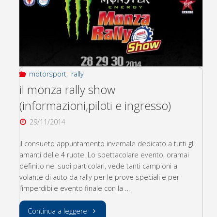
rally
show
(risultati)"
motorsport
,
rally
il monza rally show
(informazioni,piloti e ingresso)
29/11/2014
il consueto appuntamento invernale dedicato a tutti gli
amanti delle 4 ruote. Lo spettacolare evento, oramai
definito nei suoi particolari, vede tanti campioni al
volante di auto da rally per le prove speciali e per
l’imperdibile evento finale con la …
"il
Continua a leggere