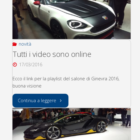
novità
Tutti i video sono online
17/03/2016
Ecco il link per la playlist del salone di Ginevra 2016,
buona visione
"Tutti
Continua a leggere
i
video