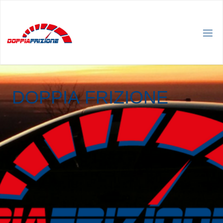
D
O
P
P
I
A
F
R
I
Z
I
O
N
E