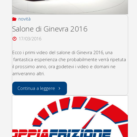
sono
online"
novità
Salone di Ginevra 2016
17/03/2016
Ecco i primi video del salone di Ginevra 2016, una
fantastica esperienza che probabilmente verrà ripetuta
il prossimo anno, ora godetevi i video e domani ne
arriveranno altri.
"Salone
Continua a leggere
di
Ginevra
2016"