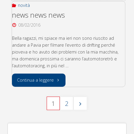
novità
news news news
08/02/2016
Bella ragazzi, mi spiace ma ieri non sono riuscito ad
andare a Pavia per filmare l’evento di drifting perché
pioveva e ho avuto dei problemi con la mia macchina,
ma domenica prossima ci saranno l’automotoretrò e
l’automotoracing, in più nel …
"news
Continua a leggere
news
1
2
news"
Paginazione
degli