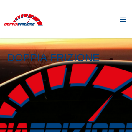
D
O
P
P
I
A
F
R
I
Z
I
O
N
E