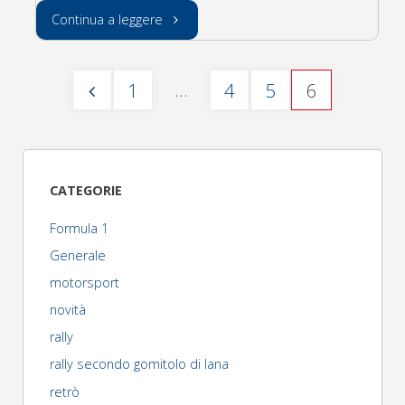
"monza
Continua a leggere
rally
…
1
4
5
6
show
Paginazione
(risultati)"
degli
CATEGORIE
articoli
Formula 1
Generale
motorsport
novità
rally
rally secondo gomitolo di lana
retrò