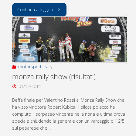
"GRAZIE
Continua a leggere
FRATELLI
ALFIERI:FESTEGGIAMO
I
100
motorsport
,
rally
ANNI
monza rally show (risultati)
01/12/2014
DEL
Beffa finale per Valentino Rossi al Monza Rally Show che
TRIDENTE"
ha visto vincitore Robert Kubica. Il pilota polacco ha
compiuto il sorpasso vincente nella nona e ultima prova
speciale chiudendo la generale con un vantaggio di 12″5
sul pesarese che …