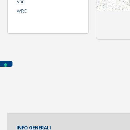
Vari
WRC
INFO GENERALI