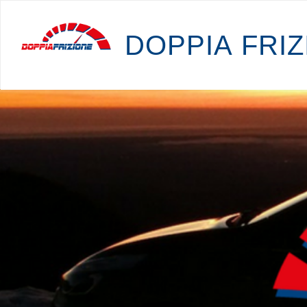
D
O
P
P
I
A
F
R
I
Z