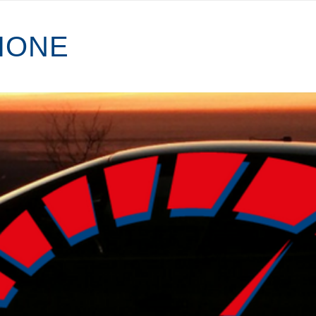
I
O
N
E