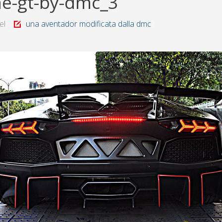
ne-gt-by-dmc_3
el
una aventador modificata dalla dmc