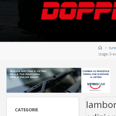
Home
tuni
stage-3-e
lambor
CATEGORIE