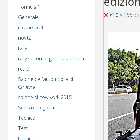
edizio
Formula 1
Tutta
650 × 366
pix
Generale
larghezza
motorsport
novità
rally
rally secondo gomitolo di lana
retrò
Salone dell'automobile di
Ginevra
salone di new york 2015
Senza categoria
Tecnica
Test
tuning