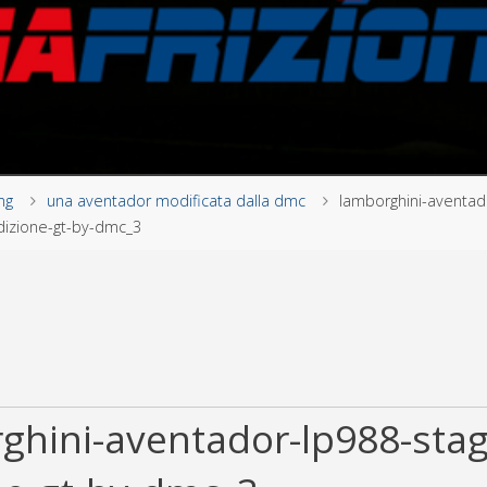
ng
una aventador modificata dalla dmc
lamborghini-aventad
dizione-gt-by-dmc_3
ghini-aventador-lp988-stag