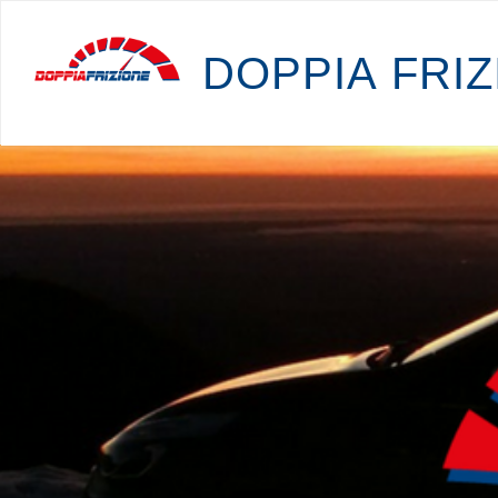
D
O
P
P
I
A
F
R
I
Z