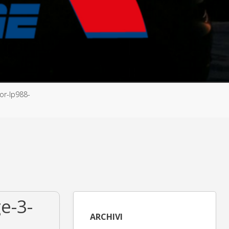
or-lp988-
e-3-
ARCHIVI