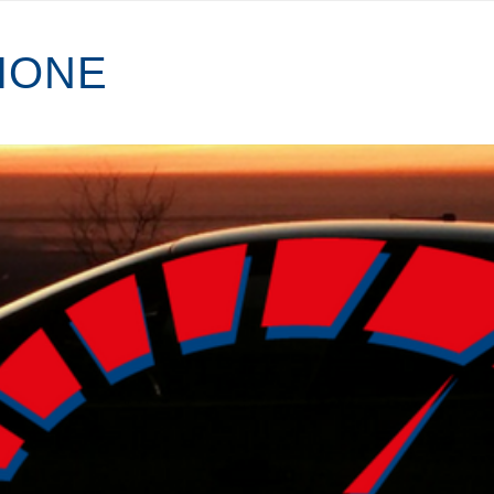
I
O
N
E