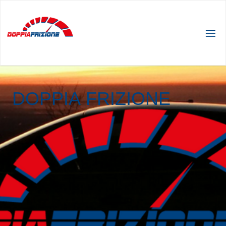
D
O
P
P
I
A
F
R
I
Z
I
O
N
E