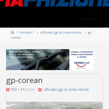
Home
Formula 1
ufficiale:il gp di corea ritorna
gp-
corean
gp-corean
Tutta
550 × 372
pixel
ufficiale:il gp di corea ritorna
larghezza