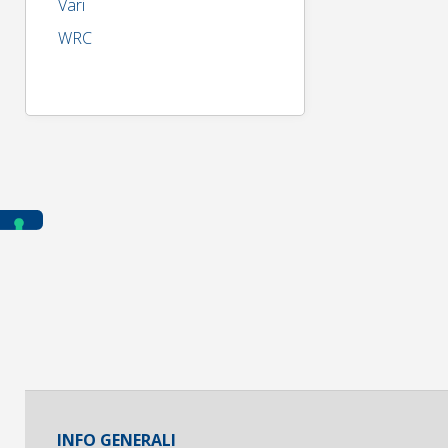
Vari
WRC
INFO GENERALI