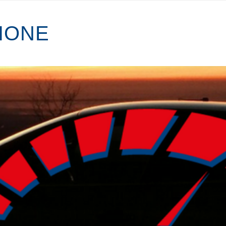
I
O
N
E