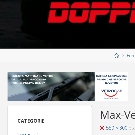
Home
For
Max-Ve
CATEGORIE
Tutta
550 × 300
pix
Formula 1