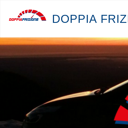
D
O
P
P
I
A
F
R
I
Z