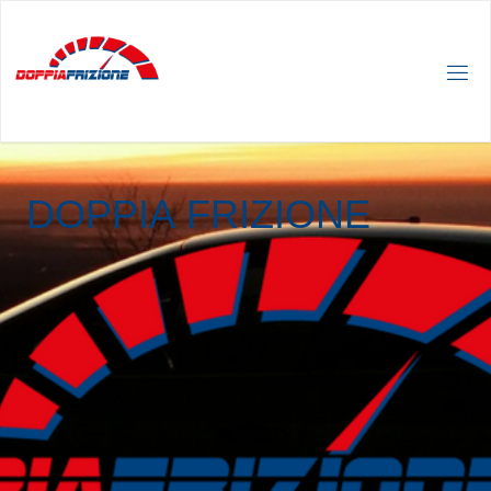
D
O
P
P
I
A
F
R
I
Z
I
O
N
E