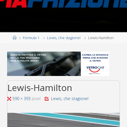
Home
Formula 1
Lewis, che stagione!
Lewis-Hamilton
Lewis-Hamilton
Tutta
590 × 393
pixel
Lewis, che stagione!
larghezza